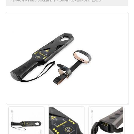
Ручной металлоискатель «СФИНКС» ВМ-611РД-2.0