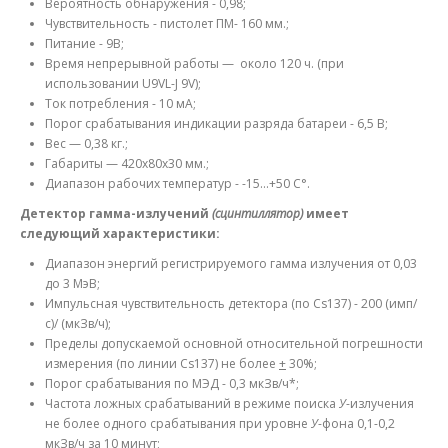
Вероятность обнаружения - 0,98;
Чувствительность - пистолет ПМ- 160 мм.;
Питание - 9В;
Время непрерывной работы — около 120 ч. (при
использовании U9VL-J 9V);
Ток потребления - 10 мА;
Порог срабатывания индикации разряда батареи - 6,5 В;
Вес — 0,38 кг.;
Габариты — 420х80х30 мм.;
Диапазон рабочих температур - -15...+50 С°.
Детектор гамма-излучений
(сцинтиллятор)
имеет
следующий характеристики:
Диапазон энергий регистрируемого гамма излучения от 0,03
до 3 МэВ;
Импульсная чувствительность детектора (по Cs137) - 200 (имп/
с)/ (мкЗв/ч);
Пределы допускаемой основной относительной погрешности
измерения (по линии Cs137) не более
+
30%;
Порог срабатывания по МЭД - 0,3 мкЗв/ч*;
Частота ложных срабатываний в режиме поиска
У
-излучения
не более одного срабатывания при уровне
У
-фона 0,1-0,2
мкЗв/ч за 10 минут;