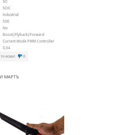
SO
SOIC
Industrial
500
No
Boost|Flyback|Forward
Current Mode PWM Controller
0.34
 то искал
0
И МАРТЪ