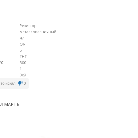
Резистор
металлопленочный
47
Ом
5
THT
°C
300
1
3x9
 то искал
0
И МАРТЪ