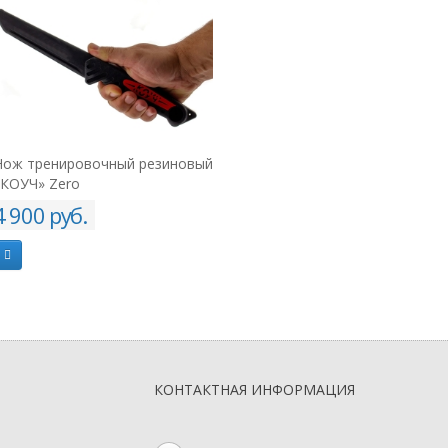
ый резиновый
Нож тренировочный «КОУЧ» с
Подкатная к
имитацией пореза
видеодосмот
устройства 
10 900 руб.
48 000 ру
КОНТАКТНАЯ ИНФОРМАЦИЯ