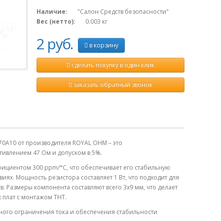
Наличие:
"Салон Средств безопасности"
Вес (нетто):
0.003
кг
2 руб.
в корзину
сделать покупку в один клик
заказать обратный звонок
0A10 от производителя ROYAL OHM – это
тивлением 47 Ом и допуском в 5%.
ициентом 300 ppm/°C, что обеспечивает его стабильную
иях. Мощность резистора составляет 1 Вт, что подходит для
. Размеры компонента составляют всего 3х9 мм, что делает
 плат с монтажом THT.
ного ограничения тока и обеспечения стабильности