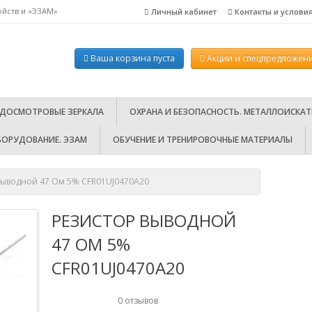
ойств и «ЭЗАМ»
Личный кабинет
Контакты и услови
ел.: 8-800-100-18-46 (бесплатно по РФ). Пн.-пт. с 10:00-18:00.
Ваша корзина пуста
Акции
и спецпредложени
 ДОСМОТРОВЫЕ ЗЕРКАЛА
ОХРАНА И БЕЗОПАСНОСТЬ. МЕТАЛЛОИСКАТ
БОРУДОВАНИЕ. ЭЗАМ
ОБУЧЕНИЕ И ТРЕНИРОВОЧНЫЕ МАТЕРИАЛЫ
выводной 47 Ом 5% CFR01UJ0470A20
РЕЗИСТОР ВЫВОДНОЙ
47 ОМ 5%
CFR01UJ0470A20
0 отзывов