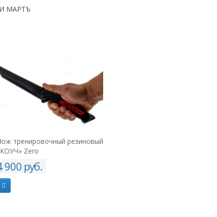
И МАРТЪ
Нож тренировочный «КОУЧ» с
Подкатная камера для
имитацией пореза
видеодосмотрового
устройства «Перископ-ПРО»
10 900 руб.
48 000 руб.