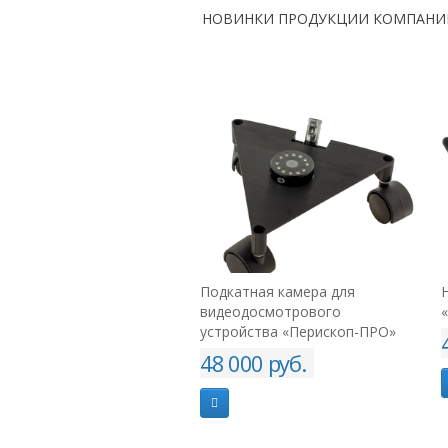
НОВИНКИ ПРОДУКЦИИ КОМПАНИ
тная камера для
Нож тренировочный резиновый
одосмотрового
«КОУЧ» Zero
йства «Перископ-ПРО»
4 900 руб.
00 руб.