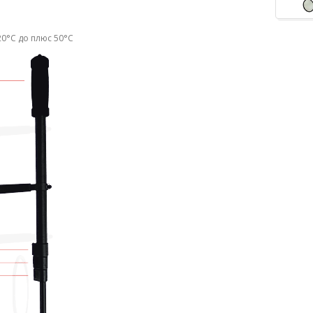
20
°
С до плюс 50
°
С