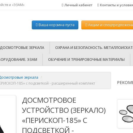
ойств и «ЭЗАМ»
Личный кабинет
Контакты и услови
ел.: 8-800-100-18-46 (бесплатно по РФ). Пн.-пт. с 10:00-18:00.
Ваша корзина пуста
Акции
и спецпредложени
 ДОСМОТРОВЫЕ ЗЕРКАЛА
ОХРАНА И БЕЗОПАСНОСТЬ. МЕТАЛЛОИСКАТ
БОРУДОВАНИЕ. ЭЗАМ
ОБУЧЕНИЕ И ТРЕНИРОВОЧНЫЕ МАТЕРИАЛЫ
 Досмотровые зеркала
/
РЕКОМ
ПЕРИСКОП-185» с подсветкой - расширенный комплект
ДОСМОТРОВОЕ
УСТРОЙСТВО (ЗЕРКАЛО)
«ПЕРИСКОП-185» С
ПОДСВЕТКОЙ -