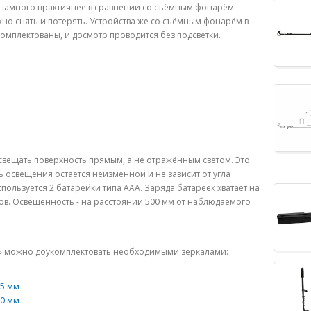
а намного практичнее в сравнении со съёмным фонарём.
о снять и потерять. Устройства же со съёмным фонарём в
омплектованы, и досмотр проводится без подсветки.
свещать поверхность прямым, а не отражённым светом. Это
ь освещения остаётся неизменной и не зависит от угла
спользуется 2 батарейки типа ААА. Заряда батареек хватает на
ов. Освещенность - на расстоянии 500 мм от наблюдаемого
5» можно доукомплектовать необходимыми зеркалами:
65 мм
20 мм