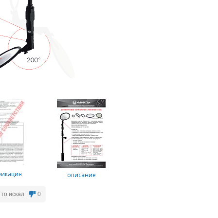
фикация
описание
 то искал
0