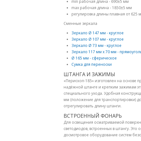
min рабочая длина - 690±5 мм
max рабочая длина - 1850±5 мм
регулировка длины плавная от 625 
Сменные зеркала
Зеркало Ø 147 мм - круглое
Зеркало Ø 107 мм - круглое
Зеркало Ø 73 мм - круглое
Зеркало 117 мм х 70 мм - прямоуго
Ø 165 мм - сферическое
Сумка для переноски
ШТАНГА И ЗАЖИМЫ
«Перископ-185» изготовлен на основе 
надёжной штанге и крепким зажимам эта
специального ухода. Удобная конструкци
мм (положение для транспортировки) д
отрегулировать длину штанги.
ВСТРОЕННЫЙ ФОНАРЬ
Для освещения осматриваемой поверхно
светодиодов, встроенных в штангу. Это
досмотровое оборудование систем безоп